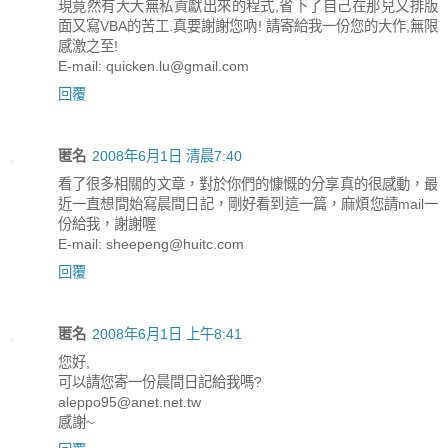
現竟然有大大無私貢獻出來的程式,省下了自己在那兒又排版
面又寫VBA的苦工.真要謝謝您吶! 請寄給我一份您的大作,無限
感激之至!
E-mail: quicken.lu@gmail.com
回覆
匿名
2008年6月1日 清晨7:40
看了很多相關的文章，對於你們的慷慨的分享真的很感動，最
近一直想間始寫晨間日記，剛好看到這一篇，麻煩您請mail一
份給我，謝謝喔
E-mail: sheepeng@huitc.com
回覆
匿名
2008年6月1日 上午8:41
您好,
可以請您寄一份晨間日記給我嗎?
aleppo95@anet.net.tw
感謝~