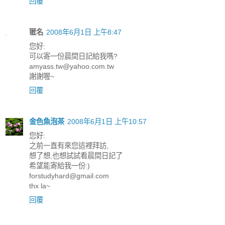
回覆
匿名
2008年6月1日 上午8:47
您好:
可以寄一份晨間日記給我嗎?
amyass.tw@yahoo.com.tw
謝謝喔~
回覆
金色魚泡茶
2008年6月1日 上午10:57
您好:
之前一直有來您這裡拜訪,
想了想,也想試試看晨間日記了
希望能寄給我一份:)
forstudyhard@gmail.com
thx la~
回覆