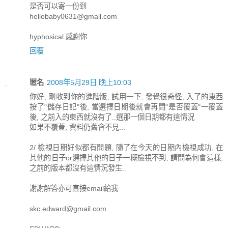
是否可以寄一份到
hellobaby0631@gmail.com
hyphosical 感謝你
回覆
匿名
2008年5月29日 晚上10:03
你好, 剛收到你的進階版, 試用一下, 發覺很奇怪, 入了的東西
按了"儲存日記"後, 當選擇日期後就會再問"是否覆蓋"一覆蓋
後, 之前入的東西就沒有了..選那一個日期都有這情況
如果不覆蓋, 資料仍舊會不見...
2/ 檢視日期好似都有問題, 隨了在今天的日期內檢視成功, 在
其他的日子or選擇其他的日子一概檢視不到, 請問為何會這樣,
之前的版本都沒有這情況發生..
謝謝解答亦可直接email給我
skc.edward@gmail.com