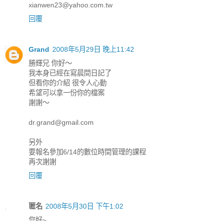
xianwen23@yahoo.com.tw
回覆
Grand
2008年5月29日 晚上11:42
勝輝兄 你好～
我本身已經在寫晨間日記了
但看你的介紹 很令人心動
希望可以拿一份你的檔案
謝謝～
dr.grand@gmail.com
另外
要報名參加6/14的數位時間管理的課程
再次謝謝
回覆
匿名
2008年5月30日 下午1:02
您好~