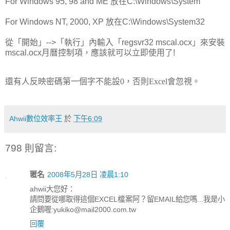
For Windows 95, 98 and ME 放在C:\Windows\System
For Windows NT, 2000, XP 放在C:\Windows\System32
從「開始」-->「執行」內輸入「regsvr32 mscal.ocx」來安裝
mscal.ocx月曆控制項，應該就可以立即使用了!
還有人反映密碼第一個字不能設
0
，否則
Excel
會忽視。
Ahwii數位效率王
於
下午6:09
798 則留言:
匿名
2008年5月28日 凌晨1:10
ahwii大您好：
請問要從哪取得這個EXCEL檔案阿？留EMAIL給您嗎...我是小
企鵝喔:yukiko@mail2000.com.tw
回覆