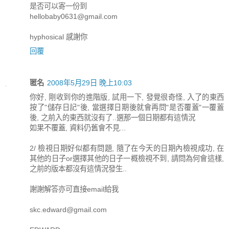
是否可以寄一份到
hellobaby0631@gmail.com
hyphosical 感謝你
回覆
匿名
2008年5月29日 晚上10:03
你好, 剛收到你的進階版, 試用一下, 發覺很奇怪, 入了的東西
按了"儲存日記"後, 當選擇日期後就會再問"是否覆蓋"一覆蓋
後, 之前入的東西就沒有了..選那一個日期都有這情況
如果不覆蓋, 資料仍舊會不見...
2/ 檢視日期好似都有問題, 隨了在今天的日期內檢視成功, 在
其他的日子or選擇其他的日子一概檢視不到, 請問為何會這樣,
之前的版本都沒有這情況發生..
謝謝解答亦可直接email給我
skc.edward@gmail.com