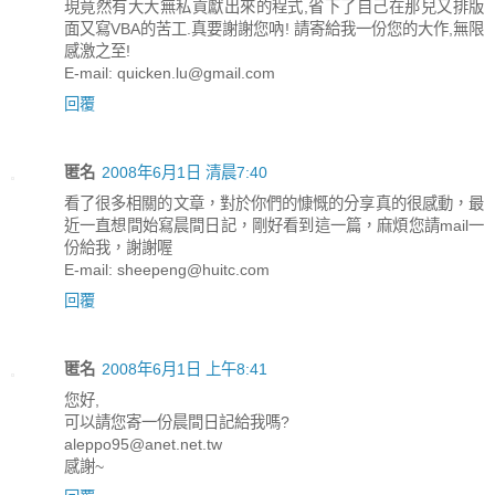
現竟然有大大無私貢獻出來的程式,省下了自己在那兒又排版
面又寫VBA的苦工.真要謝謝您吶! 請寄給我一份您的大作,無限
感激之至!
E-mail: quicken.lu@gmail.com
回覆
匿名
2008年6月1日 清晨7:40
看了很多相關的文章，對於你們的慷慨的分享真的很感動，最
近一直想間始寫晨間日記，剛好看到這一篇，麻煩您請mail一
份給我，謝謝喔
E-mail: sheepeng@huitc.com
回覆
匿名
2008年6月1日 上午8:41
您好,
可以請您寄一份晨間日記給我嗎?
aleppo95@anet.net.tw
感謝~