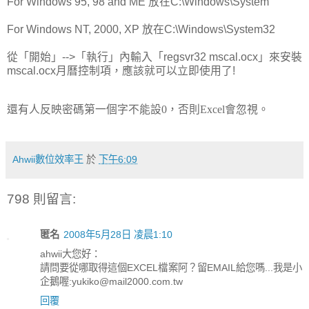
For Windows 95, 98 and ME 放在C:\Windows\System
For Windows NT, 2000, XP 放在C:\Windows\System32
從「開始」-->「執行」內輸入「regsvr32 mscal.ocx」來安裝
mscal.ocx月曆控制項，應該就可以立即使用了!
還有人反映密碼第一個字不能設
0
，否則
Excel
會忽視。
Ahwii數位效率王
於
下午6:09
798 則留言:
匿名
2008年5月28日 凌晨1:10
ahwii大您好：
請問要從哪取得這個EXCEL檔案阿？留EMAIL給您嗎...我是小
企鵝喔:yukiko@mail2000.com.tw
回覆