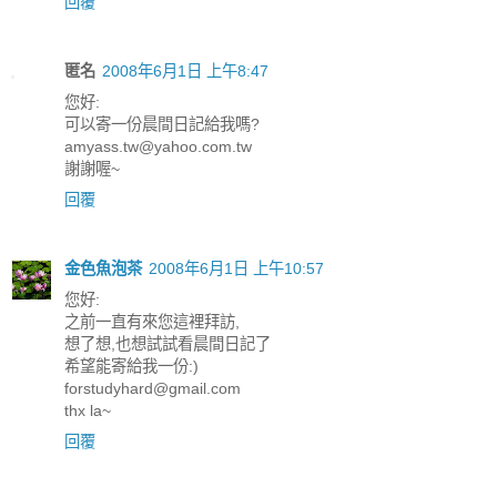
回覆
匿名
2008年6月1日 上午8:47
您好:
可以寄一份晨間日記給我嗎?
amyass.tw@yahoo.com.tw
謝謝喔~
回覆
金色魚泡茶
2008年6月1日 上午10:57
您好:
之前一直有來您這裡拜訪,
想了想,也想試試看晨間日記了
希望能寄給我一份:)
forstudyhard@gmail.com
thx la~
回覆