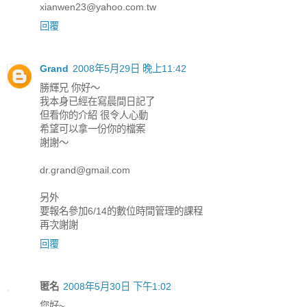
xianwen23@yahoo.com.tw
回覆
Grand
2008年5月29日 晚上11:42
勝輝兄 你好～
我本身已經在寫晨間日記了
但看你的介紹 很令人心動
希望可以拿一份你的檔案
謝謝～
dr.grand@gmail.com
另外
要報名參加6/14的數位時間管理的課程
再次謝謝
回覆
匿名
2008年5月30日 下午1:02
您好~