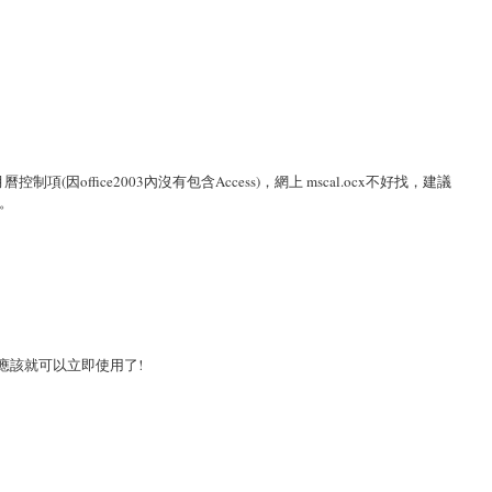
office2003內沒有包含Access)，網上 mscal.ocx不好找，建議
了。
制項，應該就可以立即使用了!