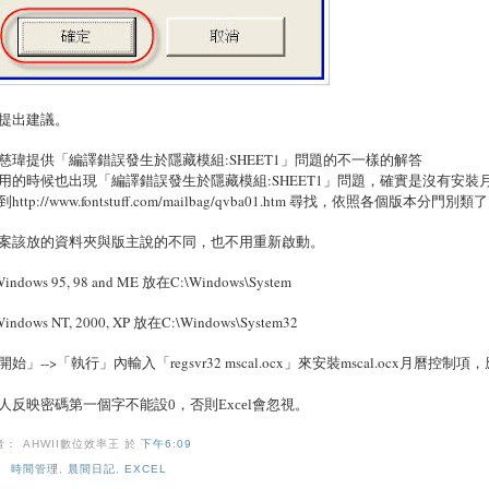
提出建議。
慈瑋提供「編譯錯誤發生於隱藏模組:SHEET1」問題的不一樣的解答
用的時候也出現「編譯錯誤發生於隱藏模組:SHEET1」問題，確實是沒有安裝月曆控制項(因
http://www.fontstuff.com/mailbag/qvba01.htm 尋找，依照各個版本分門別類
案該放的資料夾與版主說的不同，也不用重新啟動。
Windows 95, 98 and ME 放在C:\Windows\System
Windows NT, 2000, XP 放在C:\Windows\System32
開始」-->「執行」內輸入「regsvr32 mscal.ocx」來安裝mscal.ocx月曆控
人反映密碼第一個字不能設
0
，否則
Excel
會忽視。
者： AHWII數位效率王
於
下午6:09
：
時間管理
,
晨間日記
,
EXCEL