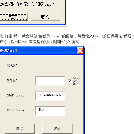
按"確定"時，就會開啟"備份到Gmail"的窗格，然後輸入Gmail的密碼再按"傳送
來你可以到Gmail查看是否顯示晨間日記的密碼。