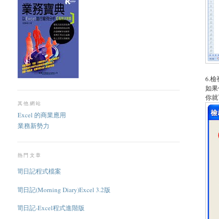
6.
如果
你就
其他網站
Excel 的商業應用
業務新勢力
熱門文章
晨間日記程式檔案
晨間日記(Morning Diary)Excel 3.2版
晨間日記-Excel程式進階版