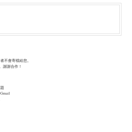
言者不會寄檔給您。
。謝謝合作！
標題
mail
照