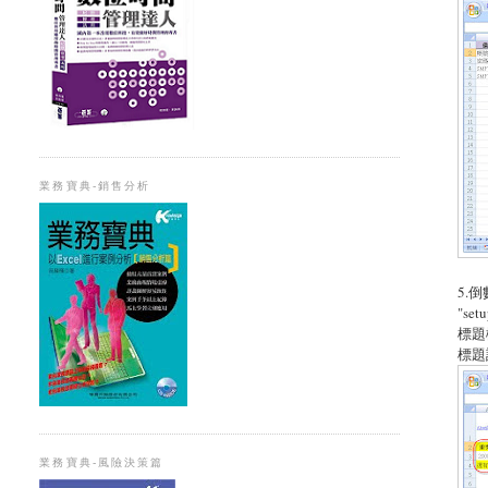
業務寶典-銷售分析
5.
"s
標題
標題
業務寶典-風險決策篇