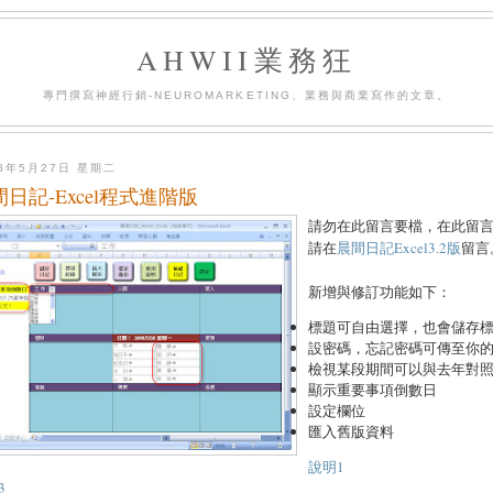
AHWII業務狂
專門撰寫神經行銷-NEUROMARKETING、業務與商業寫作的文章。
08年5月27日 星期二
間日記-Excel程式進階版
請勿在此留言要檔，在此留
請在
晨間日記Excel3.2版
留言
新增與修訂功能如下：
標題可自由選擇，也會儲存
設密碼，忘記密碼可傳至你的G
檢視某段期間可以與去年對
顯示重要事項倒數日
設定欄位
匯入舊版資料
說明1
3