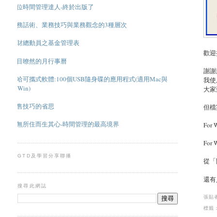
數位時間管理達人-終於出版了
業務話術、業務技巧與業務觀念的3種層次
理財總動員之基金管理表
歡迎
一目暸然的月行事曆
謝謝
超哈可攜式軟體:100個USB隨身碟的應用程式(適用Mac與
我使
Win)
大家到
銷售技巧的省思
但檔
應無所住而生其心-時間管理的最高境界
For 
For 
GTD及學習分享聯播
從「
還有
搜尋此網誌
張貼
標籤