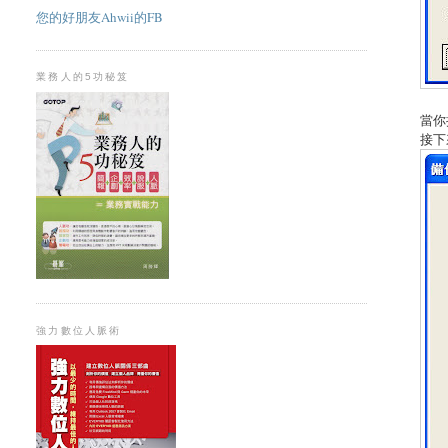
您的好朋友Ahwii的FB
業務人的5功秘笈
當你
接下
強力數位人脈術