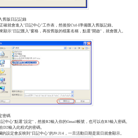
匯入舊版日記記錄
正確就會進入"日記中心"工作表，然後按Ctrl-I準備匯入舊版記錄。
來顯示"日記匯入"窗格，再按舊版的檔案名稱，點選"開啟"，就會匯入。
設定密碼
日記中心"點選"設定"，然後B2輸入你的Gmail帳號，也可以在B3輸入密碼。
在D2輸入此程式的密碼。
U欄的設定會反映到"日記中心"的J9:J14，一旦活動日期是當日就會顯示。