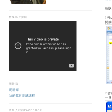
新版
1.
教學影片剪輯
開啟
關於我
周勝輝
2.密
我的教育訓練課程
一旦
請加入我的FACEBOOK