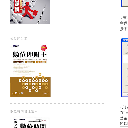
3.
密碼
接下
數位理財王
4.
數位時間管理達人
在"
然後
H: