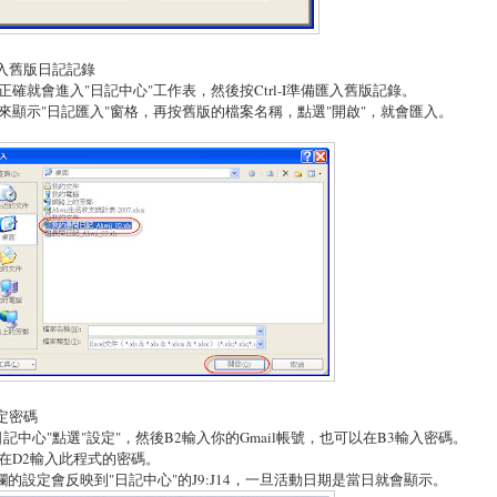
匯入舊版日記記錄
正確就會進入"日記中心"工作表，然後按Ctrl-I準備匯入舊版記錄。
來顯示"日記匯入"窗格，再按舊版的檔案名稱，點選"開啟"，就會匯入。
設定密碼
日記中心"點選"設定"，然後B2輸入你的Gmail帳號，也可以在B3輸入密碼。
在D2輸入此程式的密碼。
U欄的設定會反映到"日記中心"的J9:J14，一旦活動日期是當日就會顯示。