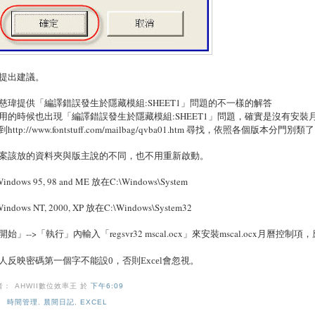
提出建議。
慈瑋提供「編譯錯誤發生於隱藏模組:SHEET1」問題的不一樣的解答
用的時候也出現「編譯錯誤發生於隱藏模組:SHEET1」問題，確實是沒有安裝月曆控制項(因
http://www.fontstuff.com/mailbag/qvba01.htm 尋找，依照各個版本分門別類
案該放的資料夾與版主說的不同，也不用重新啟動。
Windows 95, 98 and ME 放在C:\Windows\System
Windows NT, 2000, XP 放在C:\Windows\System32
開始」-->「執行」內輸入「regsvr32 mscal.ocx」來安裝mscal.ocx月曆控
人反映密碼第一個字不能設
0
，否則
Excel
會忽視。
者： AHWII數位效率王
於
下午6:09
：
時間管理
,
晨間日記
,
EXCEL