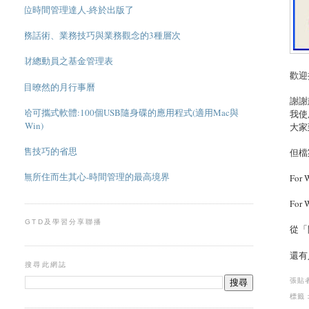
數位時間管理達人-終於出版了
業務話術、業務技巧與業務觀念的3種層次
理財總動員之基金管理表
歡迎
一目暸然的月行事曆
謝謝
超哈可攜式軟體:100個USB隨身碟的應用程式(適用Mac與
我使
Win)
大家到
銷售技巧的省思
但檔
應無所住而生其心-時間管理的最高境界
For 
For 
GTD及學習分享聯播
從「
還有
搜尋此網誌
張貼
標籤