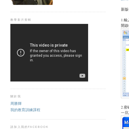
新版
1.
教學影片剪輯
開啟
關於我
周勝輝
2.密
我的教育訓練課程
一旦
請加入我的FACEBOOK