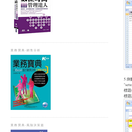
業務寶典-銷售分析
5.
"s
標題
標題
業務寶典-風險決策篇