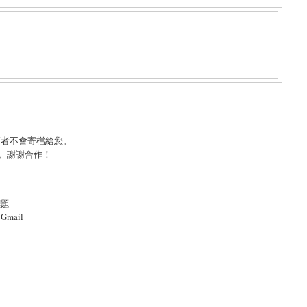
言者不會寄檔給您。
。謝謝合作！
標題
mail
照