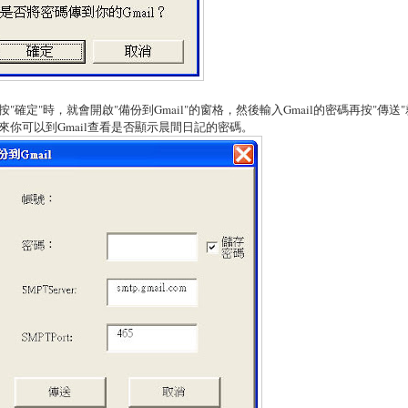
按"確定"時，就會開啟"備份到Gmail"的窗格，然後輸入Gmail的密碼再按"傳送
來你可以到Gmail查看是否顯示晨間日記的密碼。