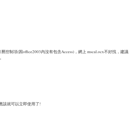
office2003內沒有包含Access)，網上 mscal.ocx不好找，建議
了。
制項，應該就可以立即使用了!