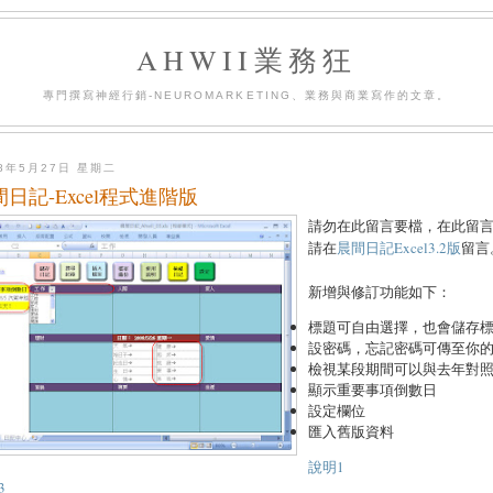
AHWII業務狂
專門撰寫神經行銷-NEUROMARKETING、業務與商業寫作的文章。
08年5月27日 星期二
間日記-Excel程式進階版
請勿在此留言要檔，在此留
請在
晨間日記Excel3.2版
留言
新增與修訂功能如下：
標題可自由選擇，也會儲存
設密碼，忘記密碼可傳至你的G
檢視某段期間可以與去年對
顯示重要事項倒數日
設定欄位
匯入舊版資料
說明1
3