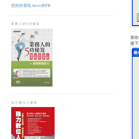
您的好朋友Ahwii的FB
業務人的5功秘笈
當你
接下
強力數位人脈術