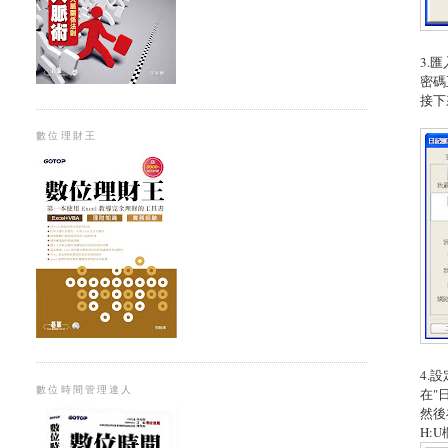
3.
密碼
接下
數位理財王
4.
數位時間管理達人
在"
然後
H: