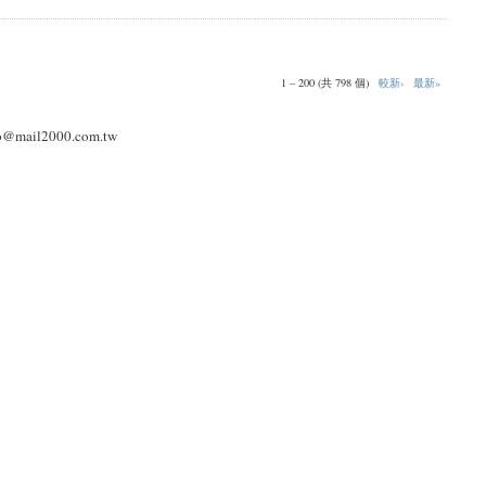
1 – 200 (共 798 個)
較新›
最新»
l2000.com.tw