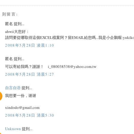
8 則留言:
匿名 提到...
ahwii大您好：
請問要從哪取得這個EXCEL檔案阿？留EMAIL給您嗎...我是小企鵝喔:yukiko@mai
2008年5月28日 凌晨1:10
匿名 提到...
可以寄給我嗎？謝謝！ i_080038538@yahoo.com.tw
2008年5月28日 清晨5:27
自言自语
提到...
我想要一份，谢谢
xindodo@gmail.com
2008年5月28日 清晨5:30
Unknown
提到...