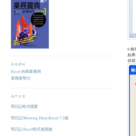
6.
如果
你就
其他網站
Excel 的商業應用
業務新勢力
熱門文章
晨間日記程式檔案
晨間日記(Morning Diary)Excel 3.2版
晨間日記-Excel程式進階版