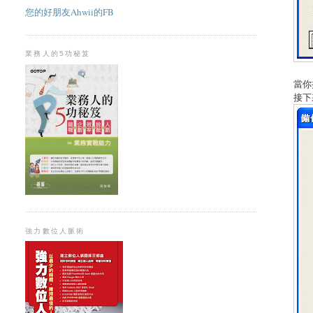
您的好朋友Ahwii的FB
業務人的5功秘笈
當你
接下
強力數位人脈術