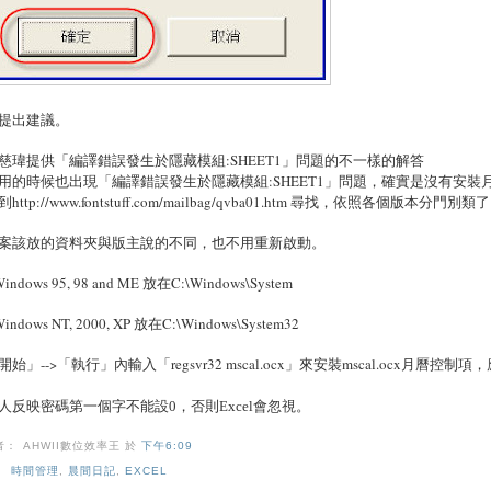
提出建議。
慈瑋提供「編譯錯誤發生於隱藏模組:SHEET1」問題的不一樣的解答
用的時候也出現「編譯錯誤發生於隱藏模組:SHEET1」問題，確實是沒有安裝月曆控制項(因
http://www.fontstuff.com/mailbag/qvba01.htm 尋找，依照各個版本分門別類
案該放的資料夾與版主說的不同，也不用重新啟動。
Windows 95, 98 and ME 放在C:\Windows\System
Windows NT, 2000, XP 放在C:\Windows\System32
開始」-->「執行」內輸入「regsvr32 mscal.ocx」來安裝mscal.ocx月曆控
人反映密碼第一個字不能設
0
，否則
Excel
會忽視。
者： AHWII數位效率王
於
下午6:09
：
時間管理
,
晨間日記
,
EXCEL