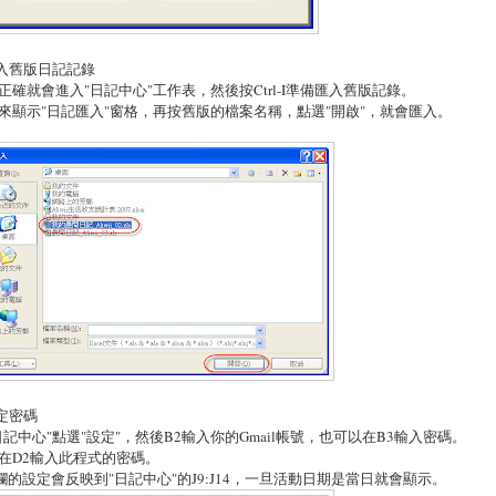
匯入舊版日記記錄
正確就會進入"日記中心"工作表，然後按Ctrl-I準備匯入舊版記錄。
來顯示"日記匯入"窗格，再按舊版的檔案名稱，點選"開啟"，就會匯入。
設定密碼
日記中心"點選"設定"，然後B2輸入你的Gmail帳號，也可以在B3輸入密碼。
在D2輸入此程式的密碼。
U欄的設定會反映到"日記中心"的J9:J14，一旦活動日期是當日就會顯示。