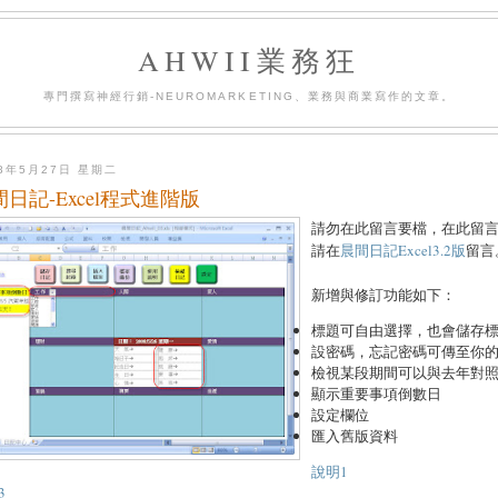
AHWII業務狂
專門撰寫神經行銷-NEUROMARKETING、業務與商業寫作的文章。
08年5月27日 星期二
間日記-Excel程式進階版
請勿在此留言要檔，在此留
請在
晨間日記Excel3.2版
留言
新增與修訂功能如下：
標題可自由選擇，也會儲存
設密碼，忘記密碼可傳至你的G
檢視某段期間可以與去年對
顯示重要事項倒數日
設定欄位
匯入舊版資料
說明1
3