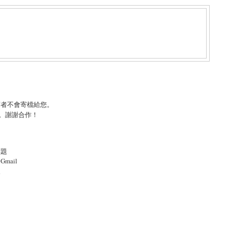
言者不會寄檔給您。
。謝謝合作！
標題
mail
照