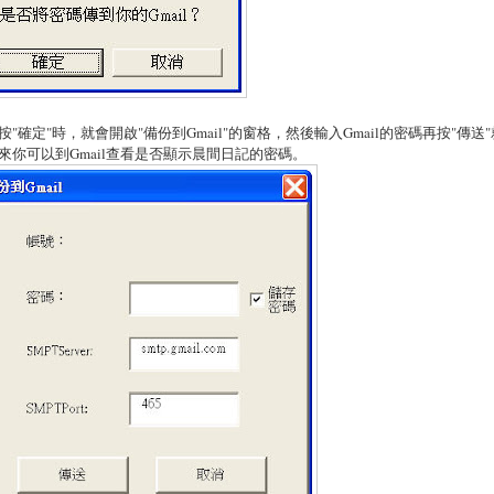
按"確定"時，就會開啟"備份到Gmail"的窗格，然後輸入Gmail的密碼再按"傳送
來你可以到Gmail查看是否顯示晨間日記的密碼。