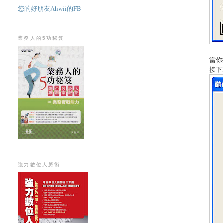
您的好朋友Ahwii的FB
業務人的5功秘笈
當你
接下
強力數位人脈術