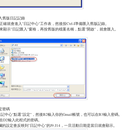
匯入舊版日記記錄
正確就會進入"日記中心"工作表，然後按Ctrl-I準備匯入舊版記錄。
來顯示"日記匯入"窗格，再按舊版的檔案名稱，點選"開啟"，就會匯入。
設定密碼
日記中心"點選"設定"，然後B2輸入你的Gmail帳號，也可以在B3輸入密碼。
在D2輸入此程式的密碼。
U欄的設定會反映到"日記中心"的J9:J14，一旦活動日期是當日就會顯示。