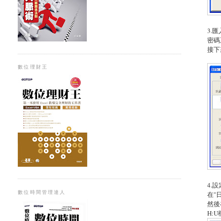
3.
密碼
接下
數位理財王
4.
數位時間管理達人
在"
然後
H: