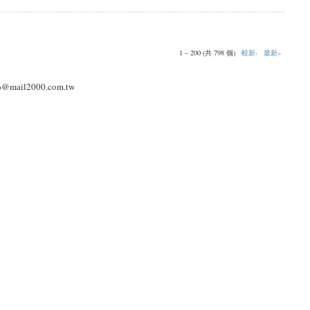
1 – 200 (共 798 個)
較新›
最新»
l2000.com.tw