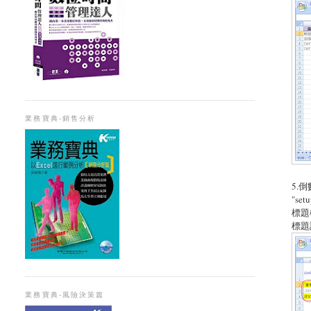
業務寶典-銷售分析
5.
"s
標題
標題
業務寶典-風險決策篇