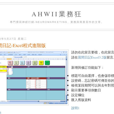
AHWII業務狂
專門撰寫神經行銷-NEUROMARKETING、業務與商業寫作的文章。
08年5月27日 星期二
間日記-Excel程式進階版
請勿在此留言要檔，在此留
請在
晨間日記Excel3.2版
留言
新增與修訂功能如下：
標題可自由選擇，也會儲存
設密碼，忘記密碼可傳至你的G
檢視某段期間可以與去年對
顯示重要事項倒數日
設定欄位
匯入舊版資料
說明1
3