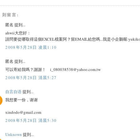
8 則留言:
匿名 提到...
ahwii大您好：
請問要從哪取得這個EXCEL檔案阿？留EMAIL給您嗎...我是小企鵝喔:yukiko@mai
2008年5月28日 凌晨1:10
匿名 提到...
可以寄給我嗎？謝謝！ i_080038538@yahoo.com.tw
2008年5月28日 清晨5:27
自言自语
提到...
我想要一份，谢谢
xindodo@gmail.com
2008年5月28日 清晨5:30
Unknown
提到...