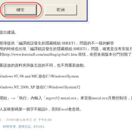
提出建議。
慈瑋提供「編譯錯誤發生於隱藏模組:SHEET1」問題的不一樣的解答
用的時候也出現「編譯錯誤發生於隱藏模組:SHEET1」問題，確實是沒有安裝月曆控制項(因
http://www.fontstuff.com/mailbag/qvba01.htm 尋找，依照各個版本分門別類
案該放的資料夾與版主說的不同，也不用重新啟動。
Windows 95, 98 and ME 放在C:\Windows\System
Windows NT, 2000, XP 放在C:\Windows\System32
開始」-->「執行」內輸入「regsvr32 mscal.ocx」來安裝mscal.ocx月曆控
人反映密碼第一個字不能設
0
，否則
Excel
會忽視。
者： AHWII數位效率王
於
下午6:09
：
時間管理
,
晨間日記
,
EXCEL