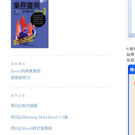
6.
如果
你就
其他網站
Excel 的商業應用
業務新勢力
熱門文章
晨間日記程式檔案
晨間日記(Morning Diary)Excel 3.2版
晨間日記-Excel程式進階版