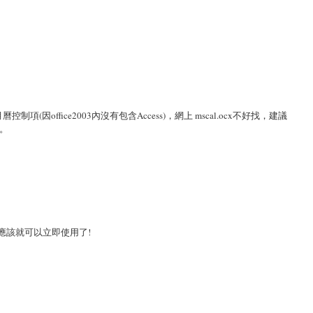
office2003內沒有包含Access)，網上 mscal.ocx不好找，建議
了。
制項，應該就可以立即使用了!