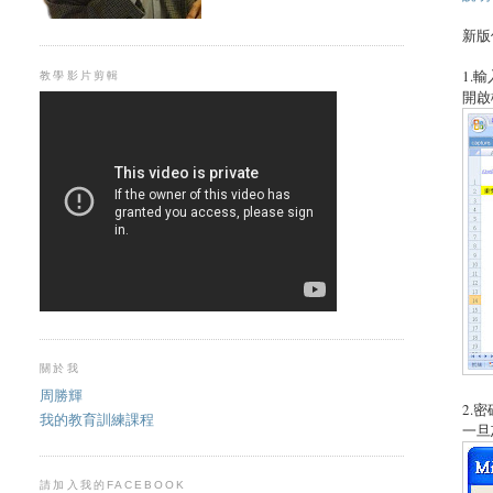
新版
1.
教學影片剪輯
開啟
關於我
周勝輝
2.密
我的教育訓練課程
一旦
請加入我的FACEBOOK