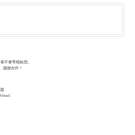
言者不會寄檔給您。
。謝謝合作！
標題
mail
照