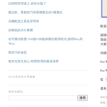
數位時間管理達人-終於出版了
業務話術、業務技巧與業務觀念的3種層次
理財總動員之基金管理表
歡迎
一目暸然的月行事曆
謝謝
超哈可攜式軟體:100個USB隨身碟的應用程式(適用Mac與
我使
Win)
大家到
銷售技巧的省思
但檔
應無所住而生其心-時間管理的最高境界
For 
For 
GTD及學習分享聯播
從「
還有
搜尋此網誌
張貼
標籤