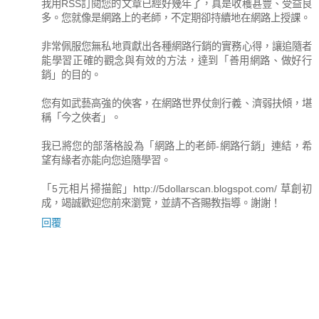
我用RSS訂閱您的文章已經好幾年了，真是收穫甚豐、受益良
多。您就像是網路上的老師，不定期卻持續地在網路上授課。
非常佩服您無私地貢獻出各種網路行銷的實務心得，讓追隨者
能學習正確的觀念與有效的方法，達到「善用網路、做好行
銷」的目的。
您有如武藝高強的俠客，在網路世界仗劍行義、濟弱扶傾，堪
稱「今之俠者」。
我已將您的部落格設為「網路上的老師-網路行銷」連結，希
望有緣者亦能向您追隨學習。
「5元相片掃描館」http://5dollarscan.blogspot.com/ 草創初
成，竭誠歡迎您前來瀏覽，並請不吝賜教指導。謝謝！
回覆