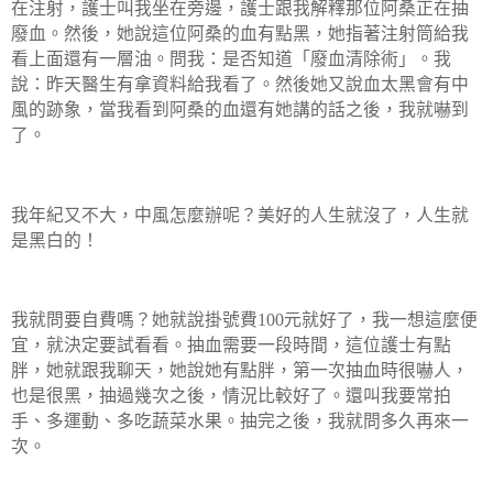
在注射，護士叫我坐在旁邊，護士跟我解釋那位阿桑正在抽
廢血。然後，她說這位阿桑的血有點黑，她指著注射筒給我
看上面還有一層油。問我：是否知道「廢血清除術」。我
說：昨天醫生有拿資料給我看了。然後她又說血太黑會有中
風的跡象，當我看到阿桑的血還有她講的話之後，我就嚇到
了。
我年紀又不大，中風怎麼辦呢？美好的人生就沒了，人生就
是黑白的！
我就問要自費嗎？她就說掛號費
100
元就好了，我一想這麼便
宜，就決定要試看看。抽血需要一段時間，這位護士有點
胖，她就跟我聊天，她說她有點胖，第一次抽血時很嚇人，
也是很黑，抽過幾次之後，情況比較好了。還叫我要常拍
手、多運動、多吃蔬菜水果。抽完之後，我就問多久再來一
次。