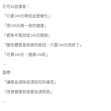
它可以這樣寫：
「只要
100
元降低血管硬化」
「用
100
元換一身的健康」
「避免中風就從
100
元開始」
「酸性體質是疾病的原因，只要
100
元就好了」
「花費
100
元，健康
100
趴」
…
副標
「讓廢血清除術清除您的痛苦」
「改善健康就是廢血清除術」
…