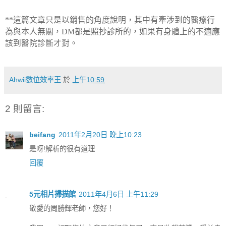
**
這篇文章只是以銷售的角度說明，其中有牽涉到的醫療行
為與本人無關，
DM
都是照抄診所的，如果有身體上的不適應
該到醫院診斷才對。
Ahwii數位效率王
於
上午10:59
2 則留言:
beifang
2011年2月20日 晚上10:23
是呀!解析的很有道理
回覆
5元相片掃描館
2011年4月6日 上午11:29
敬愛的周勝輝老師，您好！