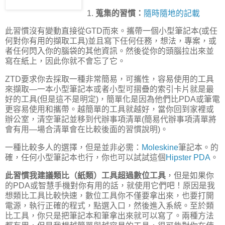
1.
蒐集的習慣：
隨時隨地的記載
此習慣沒有變動直接從
GTD
而來。攜帶一個小型筆記本
(
或任
何對你有用的擷取工具
)
並且寫下任何任務，想法，專案，或
者任何閃入你的腦袋的其他資訊。然後從你的頭腦拉出來並
寫在紙上，因此你就不會忘了它。
ZTD
要求你去採取一種非常簡易，可攜性，容易使用的工具
來擷取
—
一本小型筆記本或者小型可摺疊的索引卡片就是最
好的工具
(
但是這不是明定
)
，簡單化是因為他們比
PDA
或筆電
更容易使用和攜帶。越簡單的工具就越好，當你回到家裡或
辦公室，清空筆記並移到代辦事項清單
(
簡易代辦事項清單將
會有用
—
場合清單會在比較後面的習慣說明
)
。
一種比較多人的選擇，但是並非必需：
Moleskine
筆記本。的
確，任何小型筆記本也行，你也可以試試這個
Hipster PDA
。
此習慣我建議類比（紙類）工具超過數位工具
，但是如果你
的
PDA
或智慧手機對你有用的話，就使用它們吧！原因是我
想類比工具比較快速，數位工具你不僅要拿出來，也要打開
電源，執行正確的程式，點選入口，然後進入系統。至於類
比工具，你只是把筆記本和筆拿出來就可以寫了。兩種方法