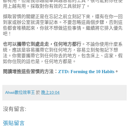
都有用，但是我想越簡單與越容易的工具，很可能對你在使
用上越有用。採取對你有效的工具就好了。
擷取習慣的關鍵正是在忘記之前立刻記下來，還有在你一回
到家或辦公室就清空筆記本。不要忽略這兩個步驟，否則這
些都會堆積起來，你就不想做這些事情。繼續將它排入優先
吧！
也可以攜帶它到處走走，任何地方都行
。不論你使用什麼系
統，應該是容易攜帶它到任何地方，容易立刻匆匆記下想
法。你需要攜帶它到任何你去的地方，包含床上、店家，假
如你住院的話也是，任何地方都是。
閱讀增進這些習慣的方法：
ZTD: Forming the 10 Habits
。
Ahwii數位效率王
於
晚上10:04
沒有留言:
張貼留言