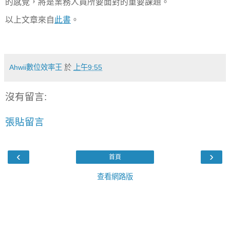
的感覺，將是業務人員所要面對的重要課題。
以上文章來自
此書
。
Ahwii數位效率王
於
上午9:55
沒有留言:
張貼留言
‹
›
首頁
查看網路版