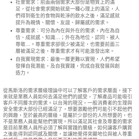
社會需求：前面兩個需求大部份是物質上的滿
足，從社會需求開始就是一種心理上的滿足，人
們得到衛生的食物與乾淨的飲水之後，滿足感就
提升為親情、關懷、友誼、歸屬感的需求。
尊重需求：可分為內在與外在的需求，內在為自
信、成就感、知識
…
；外在為地位、認同、被人
尊敬
…
。尊重需求卻很少被滿足，也需要前面三
層被滿足之後，尊重需求才有可能激發出來。
自我實現需求：最後一層更難以實現，人們希望
發揮自我潛能，及自我實踐，完成自我發展與創
造力。
從馬斯洛的需求層級理論中可以了解客戶的需求層面，接下
來就是業務人員如何去滿足他們的感受，了解產品可能吸引
客戶不同層次的需求。以台灣的現況，一般消費者的生理與
安全需求大部份已經滿足了，想要激勵他們可能引不起他們
的興趣，至於最高的層級，是屬於少部份的人所想要的，也
不是業務人員能幫他們實現。所以滿足其社會及尊重的需求
是目前業務人員所必須了解與實踐的層級，如何讓客戶購買
之後能得到認同感及關懷，並讓她覺得突顯地位與被人尊重