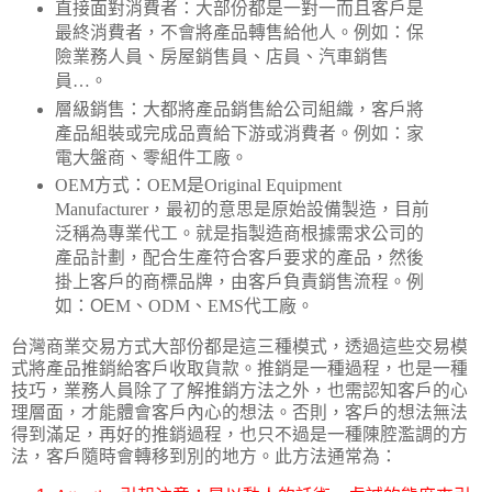
直接面對消費者：大部份都是
一對一而且客戶是
最終消費者，不會將產品轉售給他人。例如：保
險業務人員、房屋銷售員、店員、汽車銷售
員
…
。
層級銷售：大都將產品銷售給公司組織，客戶將
產品組裝或完成品賣給下游或消費者。例如：家
電大盤商、零組件工廠。
OEM
方式：
OEM
是
Original Equipment
Manufacturer
，
最初的意思是原始設備製造，目前
泛稱為專業代工。就是指製造商根據需求公司的
產品計劃，配合
生產符合客戶要求的產品，然後
掛上客戶的商標品牌，由客戶負責銷售流程。例
如：
OE
M
、
ODM
、
EMS
代工廠。
台灣商業交易方式大部份都是這三種模式，透過這些交易模
式將產品推銷給客戶收取貨款。推銷是一種過程，也是一種
技巧，業務人員除了了解推銷方法之外，也需認知客戶的心
理層面，才能體會客戶內心的想法。否則，客戶的
想法無法
得到滿足，再好的推銷過程，也只不過是一種陳腔濫調的方
法，客戶隨時會轉移到別的地方。此方法通常為：