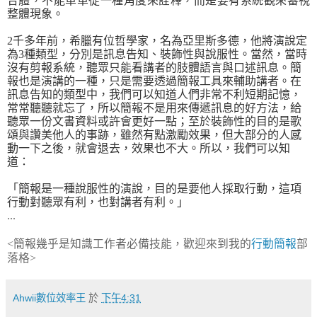
合體，不能單單從一種角度來詮釋，而是要有系統觀來審視
整體現象。
2
千多年前，希臘有位哲學家，名為亞里斯多德，他將演說定
為
3
種類型，分別是訊息告知、裝飾性與說服性。當然，當時
沒有剪報系統，聽眾只能看講者的肢體語言與口述訊息。簡
報也是演講的一種，只是需要透過簡報工具來輔助講者。在
訊息告知的類型中，我們可以知道人們非常不利短期記憶，
常常聽聽就忘了，所以簡報不是用來傳遞訊息的好方法，給
聽眾一份文書資料或許會更好一點；至於裝飾性的目的是歌
頌與讚美他人的事跡，雖然有點激勵效果，但大部分的人感
動一下之後，就會退去，效果也不大。所以，我們可以知
道：
「簡報是一種說服性的演說，目的是要他人採取行動，這項
行動對聽眾有利，也對講者有利。」
...
<簡報幾乎是知識工作者必備技能，歡迎來到我的
行動簡報
部
落格>
Ahwii數位效率王
於
下午4:31