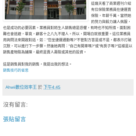
這幾天看了商業週刊介紹
有位保險業務員在捷運賣
保險，年薪千萬。當然她
的努力與毅力讓人佩服，
也是成功的必要因素。業務員對陌生人銷售總是恐懼，有時也不知所措，面對困
難也會逃避，畢竟，顧客十之八九不理人。所以，開場白就很重要。這位業務員
用詢問法來開啟對話，如："您坐捷運通勤嗎?"不管對方答是或不是，都表示打破
沉默，可以進行下一步驟。然後她再問："自己有開車嗎?"或"有房子嗎?"這樣是以
銷售產物險為鋪陳，最終是賣人壽險或其他的投資。
這是銷售員對我的銷售，我提出我的想法。
銷售技巧的省思
Ahwii數位效率王
於
下午4:45
沒有留言:
張貼留言