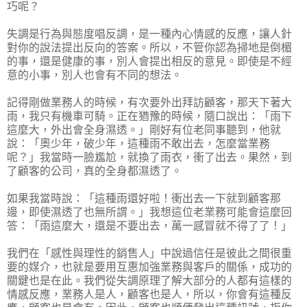
巧呢？
失調是行為與態度唱反調，是一種內心情感的反應，讓人針
對你的說法提出反向的答案。所以，不管你認為掃地是倒楣
的事，還是健康的事，別人會提出相反的意見。即使是不經
意的小事，別人也會有不同的想法。
記得剛做業務人的時候，有次要外出拜訪顧客，那天下著大
雨，我只有機車可騎。正在猶豫的時候，隨口說出：「雨下
這麼大，外出會全身濕透。」剛好有位老同事聽到，他就
說：「奧少年，破少年，這種雨不敢出去，怎麼當業務
呢？」我當時一臉尷尬，就換了雨衣，衝了出去。果然，到
了顧客的公司，真的全身都濕透了。
如果我當時說：「這種雨還好啦！衝出去一下就到顧客那
邊，即使濕透了也無所謂。」我想這位老業務可能會這麼回
答：「雨這麼大，還是不要出去，萬一感冒就不得了了！」
我們在「感性與理性的銷售人」中說過信任是彼此之間很重
要的媒介，也就是要用互惠加強業務與客戶的關係，成功的
關鍵也是在此。我們從失調原理了解大部分的人都有這樣的
情感反應，業務人是人，顧客也是人，所以，你會有這種反