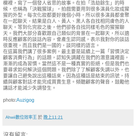
欄裡，寫了一個發人省思的故事。在拍「浩劫餘生」的時
候，也稱為「決戰猩球」，拍戲需要用到很多演員化妝成猩
猩的外型，每次化妝都要好幾個小時，所以很多演員都會聚
在一起聊天，結果是白人、黃人、黑人各自找相同膚色的人
聊天。等到化完妝之後，他們卻各自找同樣毛色的猩猩聊
天。我們大部分喜歡跟自己類似的背景在一起聊天，所以適
時反應顧客的談話內容，會產生認同感，表示我對你的談話
很重視，而且我們是一國的，談同樣的語言。
在這篇我們講了很多案例，最主要是延續上一篇「習慣決定
顧客消費行為」的話題，認知失調藏在我們的潛意識裡面，
漸漸的成為習慣。當然這不是一種真實的拒絕，但是我們也
要尋求如何解決這個問題。我們除了了解顧客失調以外，也
要讓自己避免說出這種話來，因為這種話是結束的訊號，持
續與顧客對話才能完成買賣生意。傾聽顧客的聲音，鼓勵他
講話才能減少失調發生。
photo:
Auzigog
Ahwii數位效率王
於
晚上11:21
沒有留言: