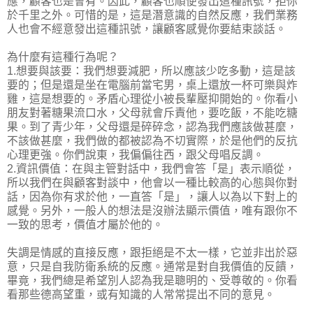
應，顧客也是會有。因此，顧客也順便發出這種訊號，拒你
於千里之外。可惜的是，這是潛意識的自然反應，我們業務
人也會不經意發出這種訊號，讓顧客感覺你要結束談話。
為什麼有這種行為呢？
1.想要與該要：我們想要減肥，所以應該少吃多動，這是該
要的；但是還是坐在電腦前當宅男，桌上還放一杯可樂與炸
雞，這是想要的。矛盾心理從小被長輩壓抑開始的。你看小
朋友對著糖果流口水，父母就會斥責他，要吃飯，不能吃糖
果。到了青少年，父母還是碎碎念，認為我們應該做甚麼，
不該做甚麼，我們做的都被認為不切實際，於是他們的反抗
心理更強。你們說東，我偏偏往西，跟父母唱反調。
2.資訊價值：在與主管對話中，我們會答「是」表示順從，
所以我們在與顧客對談中，他會以一種比較高的心態與你對
話，因為你有求於他，一直答「是」，讓人以為以下對上的
感覺。另外，一般人的想法是沒辦法顯示價值，唯有跟你不
一致的思考，價值才屬於他的。
失調是情感的直接反應，跟拒絕是不太一樣，它並非出於惡
意，只是自我防衛系統的反應。通常是對自我價值的反饋，
畢竟，我們總是希望別人認為我是聰明的、受尊敬的。你看
看那些德高望重，或有知識的人常常提出不同的意見。