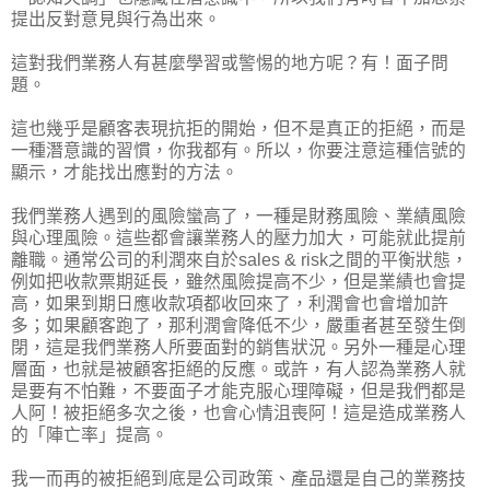
提出反對意見與行為出來。
這對我們業務人有甚麼學習或警惕的地方呢？有！面子問
題。
這也幾乎是顧客表現抗拒的開始，但不是真正的拒絕，而是
一種潛意識的習慣，你我都有。所以，你要注意這種信號的
顯示，才能找出應對的方法。
我們業務人遇到的風險蠻高了，一種是財務風險、業績風險
與心理風險。這些都會讓業務人的壓力加大，可能就此提前
離職。通常公司的利潤來自於sales & risk之間的平衡狀態，
例如把收款票期延長，雖然風險提高不少，但是業績也會提
高，如果到期日應收款項都收回來了，利潤會也會增加許
多；如果顧客跑了，那利潤會降低不少，嚴重者甚至發生倒
閉，這是我們業務人所要面對的銷售狀況。另外一種是心理
層面，也就是被顧客拒絕的反應。或許，有人認為業務人就
是要有不怕難，不要面子才能克服心理障礙，但是我們都是
人阿！被拒絕多次之後，也會心情沮喪阿！這是造成業務人
的「陣亡率」提高。
我一而再的被拒絕到底是公司政策、產品還是自己的業務技