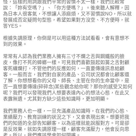
怪，這樣的用詞跟我們平常的習慣不太一樣，我們比較常
說：「妳有空嗎？」、「你方便嗎？」。後來聽人解釋，因
為日本人很客氣，不想讓人添麻煩，又不習慣說NO，所以就
發展成否定疑問句型態，希望如果對方沒空、不方便時，就
答YES。
根據失調原理，你倒是可以用這種方法試看看，會有意想不
到的效果。
常常有人認為我們業務人擁有三寸不爛之舌與鋼鐵般的臉
皮，像打不死的蟑螂一樣。可見我們喜歡鼓起如簧之舌對顧
客死纏爛打，不管他們的反應如何，一直要傳達訊息給顧
客。一般而言，我們對自家的產品、公司狀況都會比顧客還
了解，你想想看你的父母、師長、主管在你的生命當中，是
否一直想要傳達(碎碎念)某些觀念給你呢？那你的感受又如何
呢？我們可以發現我們人想要表達內心的想法心態，在此又
表露無遺。尤其對方缺少這些知識時，更加明顯。
我們業務人也一樣，一旦充滿產品知識時，在我們的心態、
業績壓力、教育訓練的狀況之下，又會表現出來。想要把我
們的知道的全部告知顧客，以為這樣就能說服對方。可是卻
是反效果，就如失調原理一樣，顧客充滿壓力，他會反向思
考。所以，我們應該學會如何閉嘴。