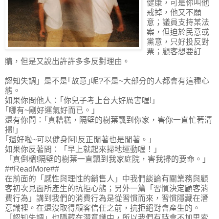
健康，可是你叫他
戒掉，他又不願
意；議員支持某法
案，但迫於民意或
黨意，只好投反對
票；顧客想要訂
購，但是又說出許許多多反對理由。
認知失調」是不是｢故意｣呢?不是~大部分的人都會有這種心
態。
如果你問他人：｢你兒子考上台大好厲害喔!｣
｢哪有~剛好運氣好而已。｣
還有你問：｢真糟糕，隔壁的樹葉飄到你家，害你一直忙著清
掃!｣
｢還好啦~可以健身阿!反正閒著也是閒著。」
如果你反著問：「早上就起來掃地運動喔！」
「真倒楣!隔壁的樹葉一直飄到我家庭院，害我掃的要命。」
##ReadMore##
在前面的「感性與理性的銷售人」中我們談論有關業務與顧
客初次見面所產生的抗拒心態；另外一篇「習慣決定顧客消
費行為」講到我們的消費行為是從習慣而來，習慣隱藏在潛
意識裡。在還沒取得顧客信任之前，抗拒絕對會產生的。
「認知失調」也隱藏在潛意識中，所以我們有時會不加思索