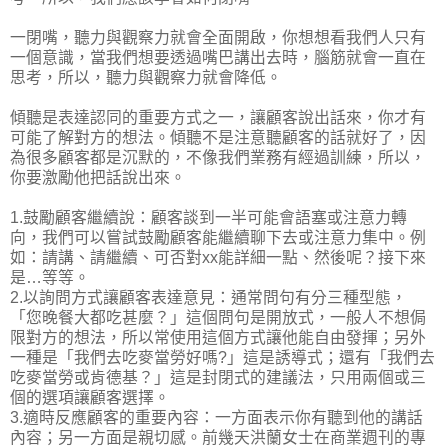
一閉嘴，聽力與觀察力就會全面開啟，你想想看我們人只有
一個意識，當我們想要透過嘴巴講出去時，腦筋就會一直在
思考，所以，聽力與觀察力就會降低。
傾聽是表達認同的重要方式之一，讓顧客說出話來，你才有
可能了解對方的想法。傾聽不是注意聽顧客的話就好了，因
為很多顧客都是沉默的，不像我們業務有經過訓練，所以，
你要激勵他把話說出來。
1.鼓勵顧客繼續說：顧客談到一半可能會語塞或注意力轉
向，我們可以嘗試鼓勵顧客能繼續聊下去或注意力集中。例
如：請講、請繼續、可否對xx能詳細一點、然後呢？接下來
是…等等。
2.以詢問方式讓顧客表達意見：通常問句有分三種型態，
「您晚餐大都吃甚麼？」這個問句是開放式，一般人不想侷
限對方的想法，所以常使用這個方式讓他能自由發揮；另外
一種是「我們去吃麥當勞好嗎?」這是誘導式；還有「我們去
吃麥當勞或肯德基？」這是封閉式的建議法，只用兩個或三
個的選項讓顧客選擇。
3.適時反應顧客的重要內容：一方面表示你有聽到他的講話
內容；另一方面是親切感。前幾天洪蘭女士在商業週刊的專