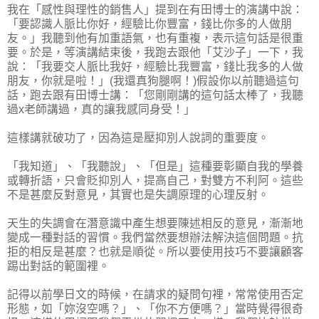
我在「感性與理性的銷售人」提到在有田博士的演講中說：
「要認識人脈比你好，經驗比你豐富，錢比你多的人做朋
友。」我聽到他有加重語氣，也有重複，表示這句話是很重
要。於是，等演講結束後，我跑去跟他「艾沙子」一下，我
說：「我要交人脈比我好，經驗比我豐富，錢比我多的人做
朋友，你就是啦！」(我還真狗腿啊！)假設你以前聽過這句
話，跑去跟有田博士講：「您剛剛講的這句話太棒了，我聽
過x老師講過，真的讓我感同身受！」
這樣講就破功了，因為這是壓抑別人說詞的重要度。
「我知道」、「我聽說」、「但是」這種要彰顯自我的學養
或轉折語，只會貶抑別人，提高自己，對雙方不利阿。這些
不是甚麼反對意見，其實也是失調原理的心理反射。
天生的失調會在潛意識中產生想要陳述相反的意見，漸漸地
變成一種對話的習慣。我們當然要想辦法解決這個問題。抗
拒的相反是甚麼？也就是順從。所以要使用技巧不要讓顧客
踢出對話的範圍裡。
記得以前學日文的時候，在請求的疑問句裡，常常使用否定
形態，如「妳沒空嗎？」、「你不方便嗎？」當時覺得很奇