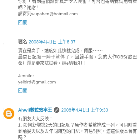
你好，看到這個設計真是令人興奮，可否也寄給我試用看看
呢？謝謝！
請寄到wupahen@hotmail.com
回覆
匿名
2008年4月1日 上午8:37
實在是高手，速度如此快就完成，佩服~~~~
晨間日記寫一陣子就停了，回歸手寫，您的大作OBS(歐巴
桑）還是要來試試看，請e給我唄！
Jennifer
yelbird@gmail.com
回覆
Ahwii數位效率王
2008年4月1日 上午9:30
有網友大大反映：
1. 如何新增第2天的日記呢？原作者希望排成一列，可同時看
到前幾天以及去年同時期的日記，容易對照，您這個版本會有
嗎？