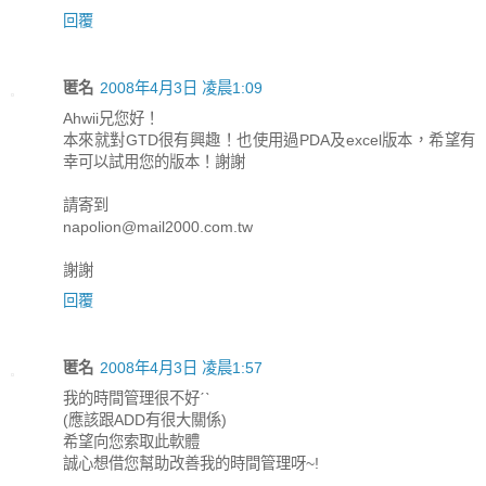
回覆
匿名
2008年4月3日 凌晨1:09
Ahwii兄您好！
本來就對GTD很有興趣！也使用過PDA及excel版本，希望有
幸可以試用您的版本！謝謝
請寄到
napolion@mail2000.com.tw
謝謝
回覆
匿名
2008年4月3日 凌晨1:57
我的時間管理很不好ˊˋ
(應該跟ADD有很大關係)
希望向您索取此軟體
誠心想借您幫助改善我的時間管理呀~!