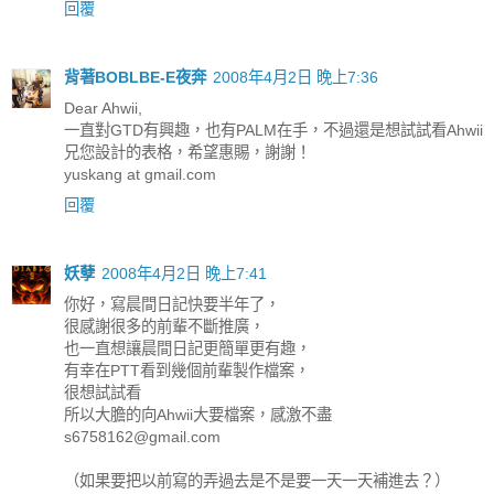
回覆
背著BOBLBE-E夜奔
2008年4月2日 晚上7:36
Dear Ahwii,
一直對GTD有興趣，也有PALM在手，不過還是想試試看Ahwii
兄您設計的表格，希望惠賜，謝謝！
yuskang at gmail.com
回覆
妖孽
2008年4月2日 晚上7:41
你好，寫晨間日記快要半年了，
很感謝很多的前輩不斷推廣，
也一直想讓晨間日記更簡單更有趣，
有幸在PTT看到幾個前輩製作檔案，
很想試試看
所以大膽的向Ahwii大要檔案，感激不盡
s6758162@gmail.com
（如果要把以前寫的弄過去是不是要一天一天補進去？）