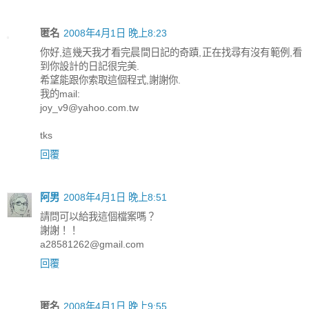
匿名
2008年4月1日 晚上8:23
你好,這幾天我才看完晨間日記的奇蹟,正在找尋有沒有範例,看
到你設計的日記很完美.
希望能跟你索取這個程式,謝謝你.
我的mail:
joy_v9@yahoo.com.tw
tks
回覆
阿男
2008年4月1日 晚上8:51
請問可以給我這個檔案嗎？
謝謝！！
a28581262@gmail.com
回覆
匿名
2008年4月1日 晚上9:55