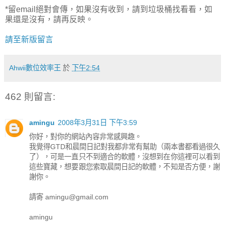
*留email絕對會傳，如果沒有收到，請到垃圾桶找看看，如
果還是沒有，請再反映。
請至新版留言
Ahwii數位效率王
於
下午2:54
462 則留言:
amingu
2008年3月31日 下午3:59
你好，對你的網站內容非常感興趣。
我覺得GTD和晨間日記對我都非常有幫助（兩本書都看過很久
了），可是一直只不到適合的軟體，沒想到在你這裡可以看到
這些寶藏，想要跟您索取晨間日記的軟體，不知是否方便，謝
謝你。
請寄 amingu@gmail.com
amingu