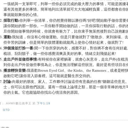
一張紙與一支筆即可，列舉一些你必須完成的最大壓力的事情，可能是困擾
還有其他更多的事情。簡單地列出清單就可大大地減輕負重，這些都會在你
事就能鼓舞你的心情。
採取行動
:
你列舉一份清單，你仍然覺得難以勝任嗎
?
好吧
!
開始動手做你需要
讓你開始的那一部份。一旦你動手開始做的話，一旦你採取行動的話，你的
旦你開始做事情的時候，你就會有衝力了，比你束手無策然後對自己說抱歉
運動
:
我知道，你沒有心情做運動。但是只要做就對了
!
散散步、來到操場、
些辛苦的訓練，但是簡單的肢體運動就能馬上使你心情好起來，做就對了
!
沖個澡並打扮一番
:
聞一下你所穿的內衣，感覺不好，對你將不會有任何好處
梳頭、刮刮鬍子，做一些你感覺清爽及美好的事。情緒立刻飛揚起來
!
走出戶外並做些事情
:
有時候你在家裡躺著，就會心灰意冷，走出戶外
(
在梳
到你走出戶外並做些事情為止，你是無法理解這些狀況。最好是有些項目在
播放輕快音樂
:
我喜歡
Brown Eyed Girl
、
the Kinks
、
the Ramones
，或者是輕
啟動它吧
!
讓你溶入節奏裡。這可能就是醫生所交待的。
討論
:
向最好的朋友、家人、工作夥伴討論這些有意義的任務
?
聽聽這些意見
士，你可以去跟他們說說。還有一些線上論壇之類，那是一個非常棒的地方
你的士氣。它也能協助你找出心情沮喪的原因。
者： AHWII數位效率王
於
下午1:19
：
GTD