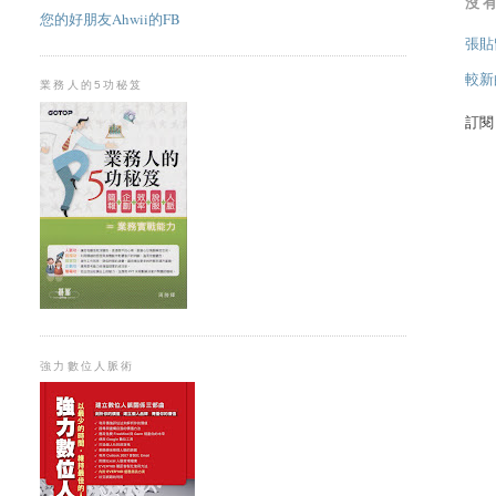
沒
您的好朋友Ahwii的FB
張貼
較新
業務人的5功秘笈
訂
強力數位人脈術