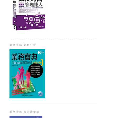
業務寶典-銷售分析
業務寶典-風險決策篇