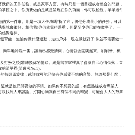
著我們的工作任務、或是家事方面、有時只是一個目標或者整合的問題，
的掌控之中。你所要做的是就是呈現在你的前面，你可以檢視，單單這件
做的第一件事。那是一項大任務嗎
?
拆了它，將他分成最小的任務，可以
感覺就會很好。相信我
!
你仍然覺得過重，但是至少你已經在做事了。一
的感覺還棒。
去體育館，無論你做什麼運動，走出戶外，現在做就對了
!
你並不需要做一
。簡單地沖洗一番，讓自己感覺清爽，心情就會開朗起來。刷刷牙、梳
洗及打扮之後
)
將轉換你的情緒。總是留在家裡真了會讓自己心情低落，直
你的清單裡
(
請參考
No.1)
。
快的披頭四旋律，或許你可能已擁有你感覺不錯的音樂。無論那是什麼，
。這就是他們所要做的事情。如果你不想要的話，有些熱線或者專業人
可以找到人來談論。打開心胸讓自己有個不同的轉變，可能會大大的鼓舞