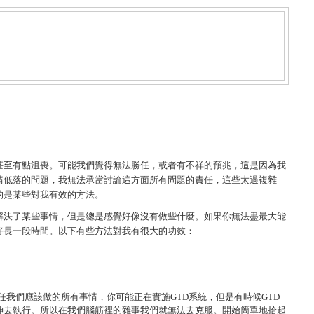
甚至有點沮喪。可能我們覺得無法勝任，或者有不祥的預兆，這是因為我
情低落的問題，我無法承當討論這方面所有問題的責任，這些太過複雜
的是某些對我有效的方法。
解決了某些事情，但是總是感覺好像沒有做些什麼。如果你無法盡最大能
好長一段時間。以下有些方法對我有很大的功效：
任我們應該做的所有事情，你可能正在實施
GTD
系統，但是有時候
GTD
神去執行。所以在我們腦筋裡的雜事我們就無法去克服。開始簡單地拾起