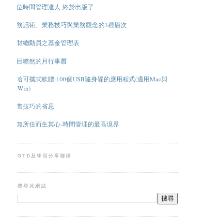
數位時間管理達人-終於出版了
業務話術、業務技巧與業務觀念的3種層次
理財總動員之基金管理表
一目暸然的月行事曆
超哈可攜式軟體:100個USB隨身碟的應用程式(適用Mac與
Win)
銷售技巧的省思
應無所住而生其心-時間管理的最高境界
GTD及學習分享聯播
搜尋此網誌