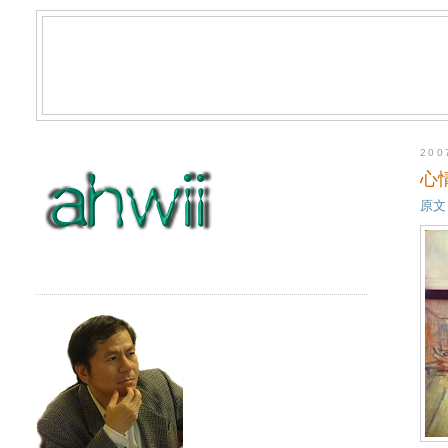
20
心
原文