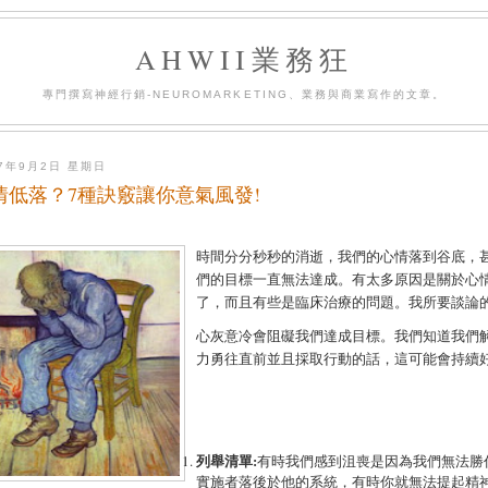
AHWII業務狂
專門撰寫神經行銷-NEUROMARKETING、業務與商業寫作的文章。
07年9月2日 星期日
情低落？7種訣竅讓你意氣風發!
時間分分秒秒的消逝，我們的心情落到谷底，
們的目標一直無法達成。有太多原因是關於心
了，而且有些是臨床治療的問題。我所要談論
心灰意冷會阻礙我們達成目標。我們知道我們
力勇往直前並且採取行動的話，這可能會持續
列舉清單
:
有時我們感到沮喪是因為我們無法勝
實施者落後於他的系統，有時你就無法提起精